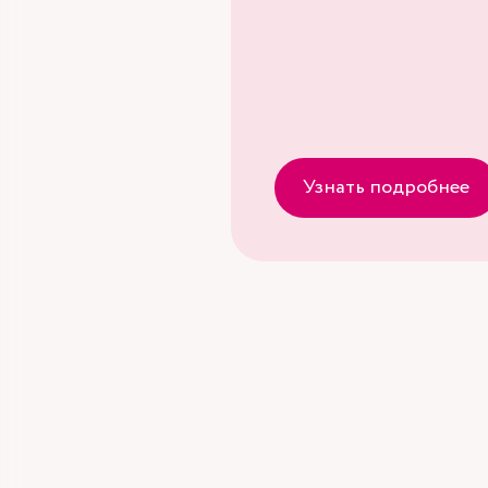
Узнать подробнее