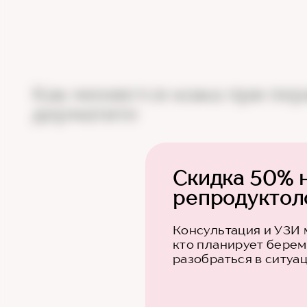
Как меняется кожа при пе
дерматите
Скидка 50% 
репродуктол
Консультация и УЗИ м
кто планирует берем
разобраться в ситуац